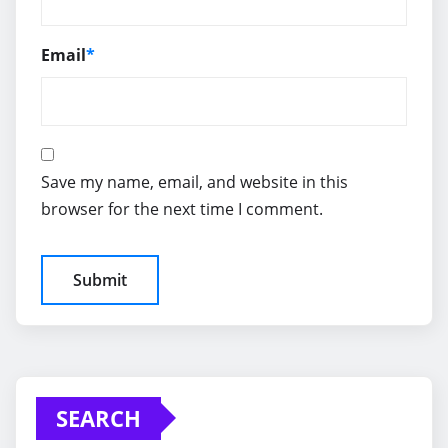
Email
*
Save my name, email, and website in this
browser for the next time I comment.
SEARCH