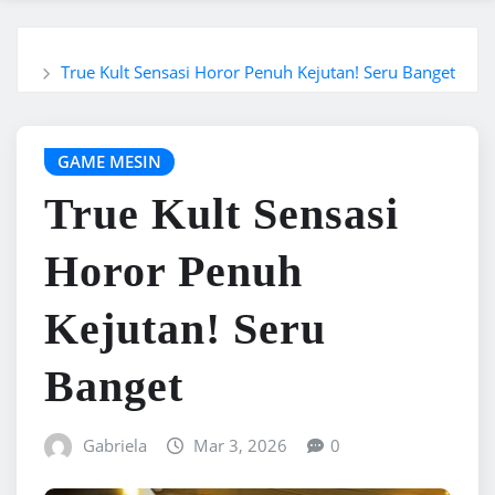
Home
True Kult Sensasi Horor Penuh Kejutan! Seru Banget
GAME MESIN
True Kult Sensasi
Horor Penuh
Kejutan! Seru
Banget
Gabriela
Mar 3, 2026
0