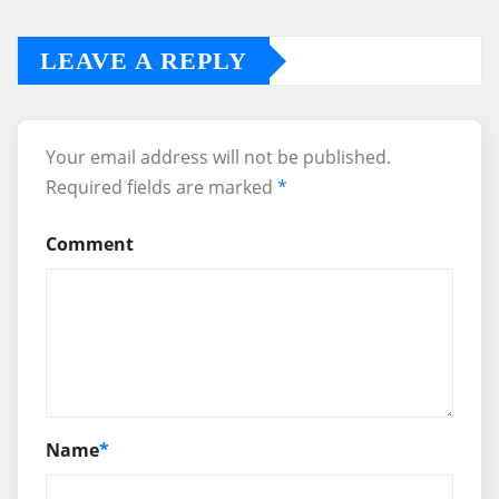
LEAVE A REPLY
Your email address will not be published.
Required fields are marked
*
Comment
Name
*