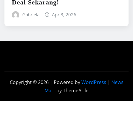
Deal Sekarang!
Gabriela
Apr 8, 2026
Copyright © 2026 | Powered by
WordPress
|
News
Mart
by ThemeArile
t