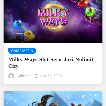
GAME MESIN
Milky Ways Slot Seru dari Nolimit
City
Gabriela
Apr 21, 2026