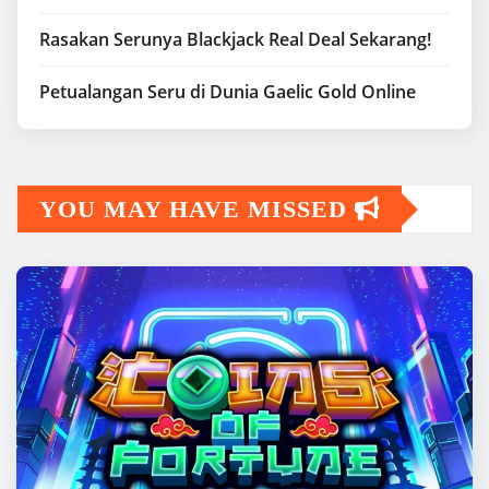
Rasakan Serunya Blackjack Real Deal Sekarang!
Petualangan Seru di Dunia Gaelic Gold Online
YOU MAY HAVE MISSED