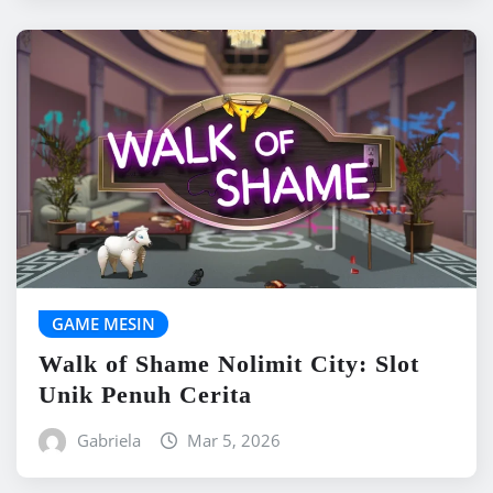
GAME MESIN
Walk of Shame Nolimit City: Slot
Unik Penuh Cerita
Gabriela
Mar 5, 2026