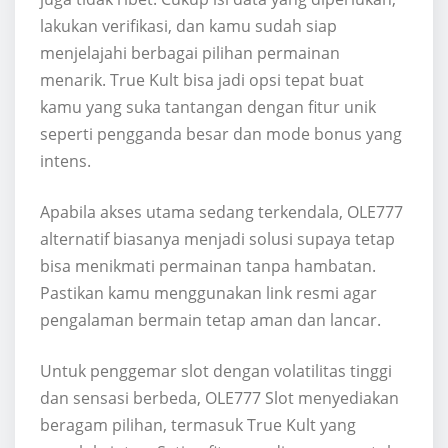
lakukan verifikasi, dan kamu sudah siap
menjelajahi berbagai pilihan permainan
menarik. True Kult bisa jadi opsi tepat buat
kamu yang suka tantangan dengan fitur unik
seperti pengganda besar dan mode bonus yang
intens.
Apabila akses utama sedang terkendala, OLE777
alternatif biasanya menjadi solusi supaya tetap
bisa menikmati permainan tanpa hambatan.
Pastikan kamu menggunakan link resmi agar
pengalaman bermain tetap aman dan lancar.
Untuk penggemar slot dengan volatilitas tinggi
dan sensasi berbeda, OLE777 Slot menyediakan
beragam pilihan, termasuk True Kult yang