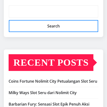
Search
RECENT POSTS
Coins Fortune Nolimit City Petualangan Slot Seru
Milky Ways Slot Seru dari Nolimit City
Barbarian Fury: Sensasi Slot Epik Penuh Aksi