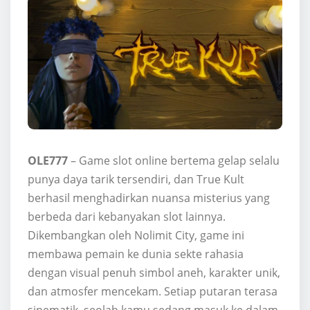
OLE777
– Game slot online bertema gelap selalu
punya daya tarik tersendiri, dan
True Kult
berhasil menghadirkan nuansa misterius yang
berbeda dari kebanyakan slot lainnya.
Dikembangkan oleh
Nolimit City
, game ini
membawa pemain ke dunia sekte rahasia
dengan visual penuh simbol aneh, karakter unik,
dan atmosfer mencekam. Setiap putaran terasa