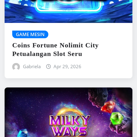
GAME MESIN
Coins Fortune Nolimit City
Petualangan Slot Seru
Gabriela
Apr 29, 2026