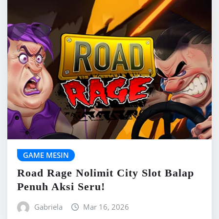
GAME MESIN
Road Rage Nolimit City Slot Balap
Penuh Aksi Seru!
Gabriela
Mar 16, 2026