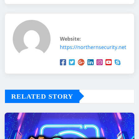
Gabriela
Website:
https://northernsecurity.net
RELATED STORY