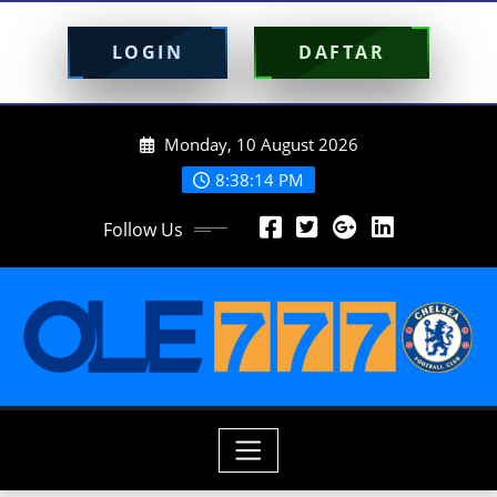
LOGIN
DAFTAR
Skip
Monday, 10 August 2026
to
content
8:38:15 PM
Follow Us