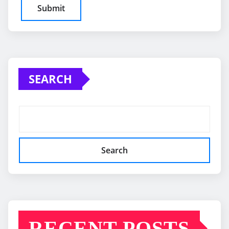
SEARCH
Search
RECENT POSTS