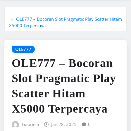
Home
OLE777 – Bocoran Slot Pragmatic Play Scatter Hitam
X5000 Terpercaya
OLE777
OLE777 – Bocoran
Slot Pragmatic Play
Scatter Hitam
X5000 Terpercaya
Gabriela
Jan 28, 2025
0