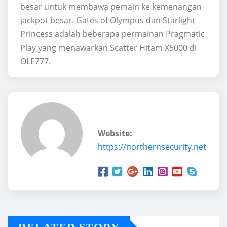
besar untuk membawa pemain ke kemenangan
jackpot besar. Gates of Olympus dan Starlight
Princess adalah beberapa permainan Pragmatic
Play yang menawarkan Scatter Hitam X5000 di
OLE777.
Gabriela
Website:
https://northernsecurity.net