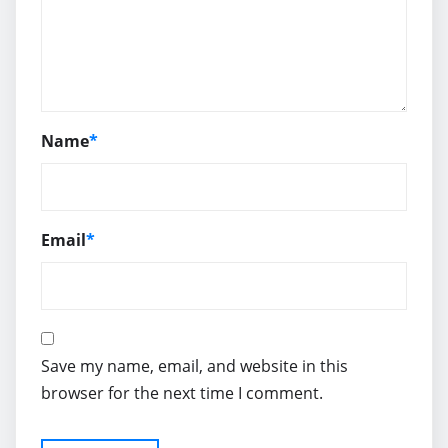
Name
*
Email
*
Save my name, email, and website in this
browser for the next time I comment.