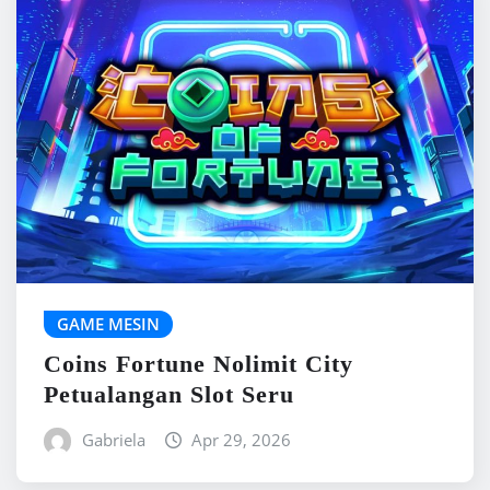
GAME MESIN
Coins Fortune Nolimit City
Petualangan Slot Seru
Gabriela
Apr 29, 2026