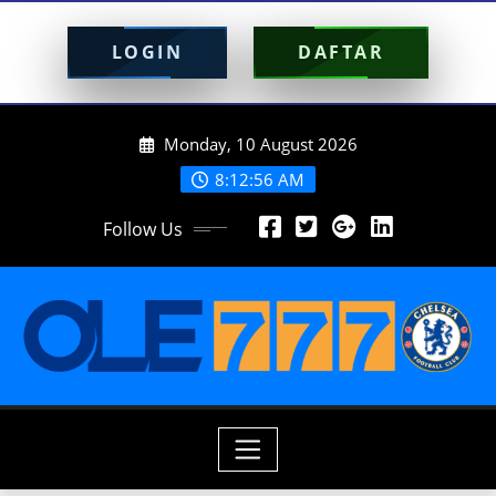
LOGIN
DAFTAR
Skip
Monday, 10 August 2026
to
content
8:12:57 AM
Follow Us