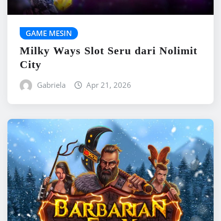
GAME MESIN
Milky Ways Slot Seru dari Nolimit
City
Gabriela
Apr 21, 2026