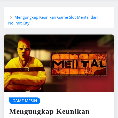
Home
Mengungkap Keunikan Game Slot Mental dari
Nolimit City
GAME MESIN
Mengungkap Keunikan